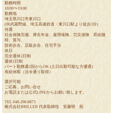
勤務時間
10:00〜19:00
勤務地
埼玉県川口市東川口
(JR武蔵野線、埼玉高速鉄道・東川口駅より徒歩3分)
待遇
社会保険完備、厚生年金、雇用保険、労災保険 昇給随
時、賞与、
技術歩合、店販歩合、住宅手当
休日
完全週休2日制
週休2日制
パート勤務週2回からOK (土日出勤可能な方優遇）
有給休暇（法令通り取得）
選択可能
ご応募、お問い合せ
お電話または公式LINEからお願い致します。
TEL 048-298-8873
株式会社BRILLER 代表取締役 安藤明 宛