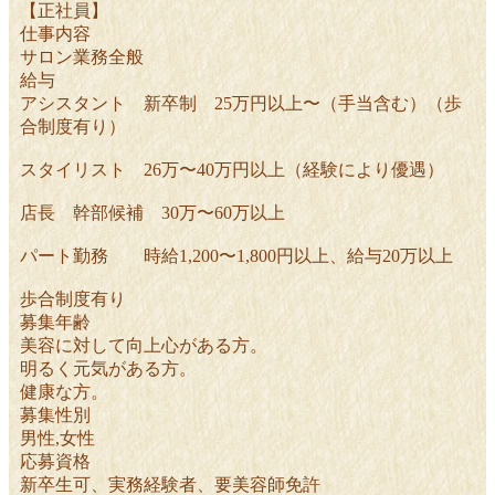
【正社員】
仕事内容
サロン業務全般
給与
アシスタント 新卒制 25万円以上〜（手当含む）（歩
合制度有り）
スタイリスト 26万〜40万円以上（経験により優遇）
店長 幹部候補 30万〜60万以上
パート勤務 時給1,200〜1,800円以上、給与20万以上
歩合制度有り
募集年齢
美容に対して向上心がある方。
明るく元気がある方。
健康な方。
募集性別
男性,女性
応募資格
新卒生可、実務経験者、要美容師免許